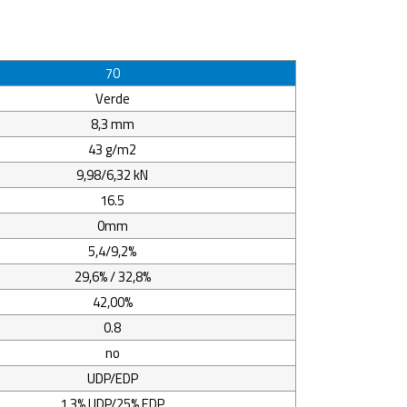
70
Verde
8,3 mm
43 g/m2
9,98/6,32 kN
16.5
0mm
5,4/9,2%
29,6% / 32,8%
42,00%
0.8
no
UDP/EDP
1,3% UDP/25% EDP