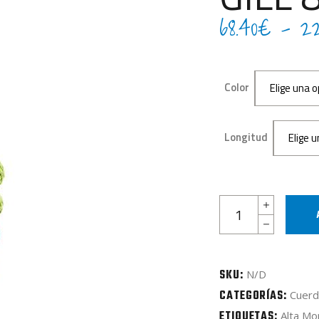
68.40
€
-
22
Color
Elige una o
Longitud
Elige 
GILL
8,3mm
quantity
SKU:
N/D
CATEGORÍAS:
Cuerd
ETIQUETAS:
Alta Mo