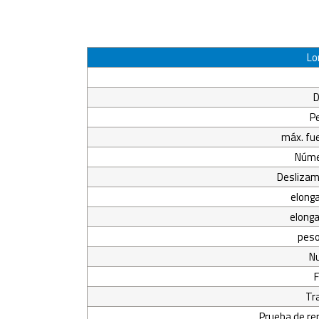
Lo
D
P
máx. fu
Núme
Deslizami
elonga
elonga
peso
Nu
F
Tr
Prueba de rep