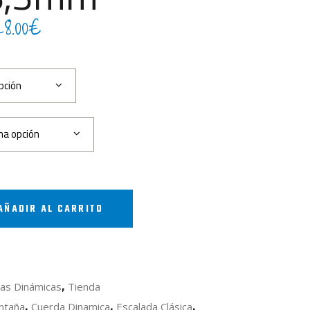
Rango
8.00
€
de
precios:
pción
desde
68.40€
una opción
hasta
228.00€
AÑADIR AL CARRITO
,
as Dinámicas
Tienda
,
,
,
ntaña
Cuerda Dinamica
Escalada Clásica