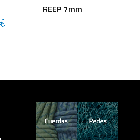
REEP 7mm
Rango
€
de
precios:
desde
54.00€
hasta
384.00€
d