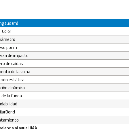
ngitud (m)
Color
iámetro
eso por m
erza de impacto
ro de caídas
ento de la vaina
ción estática
ción dinámica
 de la funda
dabilidad
ijarBond
atamiento
elencia al agua UIAA