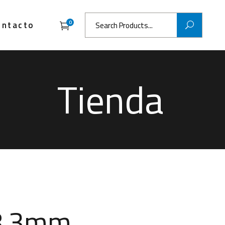
Search
ontacto
0
for:
Tienda
 8,3mm